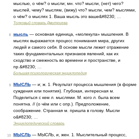
мыслью, о чём? о мысли; мн. что? мысли, (нет) чего?
мыслей, чему? мыслям, (вижу) что? мысли, чем? мыслями,
о чём? о мыслях 1. Ваша мысль это ваше&#8230; …
Толковый словарь Дмитриева
мысль
— основная единица, «молекула» мышления. В
8
мыслях выражается процесс понимания мира, других
людей и самого себя. В основе мысли лежит отражение
таких фундаментальных признаков явлений, как их
сходство и смежность во времени и пространстве, и
пр.&#8230; …
Большая психологическая энциклопедия
МЫСЛЬ
— и; ж. 1. Результат процесса мышления (в форме
9
суждения или понятия). Глубокая, интересная м.
Поделиться с кем л. мыслями. М. кого л. была всем
понятна. // (о чём или с опр.). Предположение,
соображение. Странная м. пришла в голову. Мысли
о&#8230; …
Энциклопедический словарь
МЫСЛЬ
— МЫСЛЬ, и, жен. 1. Мыслительный процесс,
10