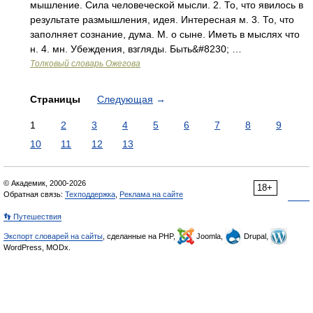
мышление. Сила человеческой мысли. 2. То, что явилось в
результате размышления, идея. Интересная м. 3. То, что
заполняет сознание, дума. М. о сыне. Иметь в мыслях что
н. 4. мн. Убеждения, взгляды. Быть&#8230; …
Толковый словарь Ожегова
Страницы
Следующая
→
1
2
3
4
5
6
7
8
9
10
11
12
13
© Академик, 2000-2026
18+
Обратная связь:
Техподдержка
,
Реклама на сайте
👣 Путешествия
Экспорт словарей на сайты
, сделанные на PHP,
Joomla,
Drupal,
WordPress, MODx.