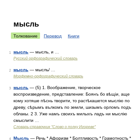
мысль
Толкование
Перевод
Книги
мысль
— мысль, и …
1
Русский орфографический словарь
мысль
— мысль/ …
2
Морфемно-орфографический словарь
мысль
— (5) 1. Воображение, творческое
3
воспроизведение, представление: Боянъ бо вѣщіи, аще
кому хотяше пѣснь творити, то растѣкашется мыслію по
древу, сѣрымъ вълкомъ по земли, шизымъ орломъ подъ
облакы. 2 3. Уже намъ своихъ милыхъ ладъ ни мыслію
смыслити …
Словарь-справочник "Слово о полку Игореве"
Мысль
— Речь * Афоризм * Болтливость * Грамотность *
4