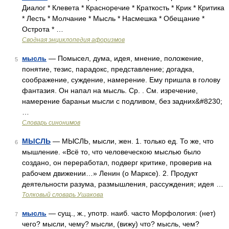
Диалог * Клевета * Красноречие * Краткость * Крик * Критика
* Лесть * Молчание * Мысль * Насмешка * Обещание *
Острота * …
Сводная энциклопедия афоризмов
мысль
— Помысел, дума, идея, мнение, положение,
5
понятие, тезис, парадокс, представление; догадка,
соображение, суждение, намерение. Ему пришла в голову
фантазия. Он напал на мысль. Ср. . См. изречение,
намерение бараньи мысли с подливом, без задних&#8230;
…
Словарь синонимов
МЫСЛЬ
— МЫСЛЬ, мысли, жен. 1. только ед. То же, что
6
мышление. «Всё то, что человеческою мыслью было
создано, он переработал, подверг критике, проверив на
рабочем движении…» Ленин (о Марксе). 2. Продукт
деятельности разума, размышления, рассуждения; идея …
Толковый словарь Ушакова
мысль
— сущ., ж., употр. наиб. часто Морфология: (нет)
7
чего? мысли, чему? мысли, (вижу) что? мысль, чем?